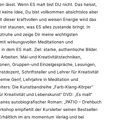
n lässt. Wenn ES malt bist DU nicht. Das heisst,
t keine Idee, Du bist vollkommen absichtslos aber
t dieser kraftvollen und weisen Energie wird das
rst staunen, was ES alles zustande bringt. In
ztruhe und zeige Dir meine wichtigsten
mit wirkungsvollen Meditationen und
n dem ES malt. Ziel: starke, authentische Bilder.
Arbeiten. Mal-und Kreativitätstechniken,
tionen, Gruppen-und Einzelgespräche, Lesungen,
tdozent, Schriftsteller und Lehrer für Kreativität
mie Genf, Lehrjahre in Meditation und
eiters: Die Kunstbandreihe „Farb-Klang-Körper“
r Kreativität und Lebenskunst“ DVD: „Es malt“
maires autobiografischer Roman: „PATIO – Drehbuch
kshop empfiehlt der Kursleiter seinen Bestseller:
 Erhältlich im ars momentum Verlag und bei