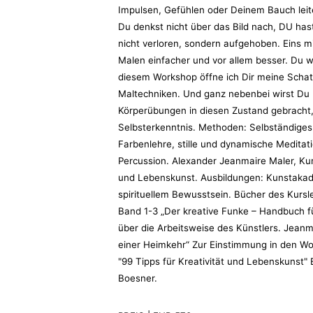
Impulsen, Gefühlen oder Deinem Bauch leite
Du denkst nicht über das Bild nach, DU has
nicht verloren, sondern aufgehoben. Eins mi
Malen einfacher und vor allem besser. Du wi
diesem Workshop öffne ich Dir meine Schat
Maltechniken. Und ganz nebenbei wirst Du 
Körperübungen in diesen Zustand gebracht, i
Selbsterkenntnis. Methoden: Selbständiges 
Farbenlehre, stille und dynamische Medita
Percussion. Alexander Jeanmaire Maler, Kuns
und Lebenskunst. Ausbildungen: Kunstakade
spirituellem Bewusstsein. Bücher des Kursl
Band 1-3 „Der kreative Funke – Handbuch fü
über die Arbeitsweise des Künstlers. Jean
einer Heimkehr“ Zur Einstimmung in den Wor
"99 Tipps für Kreativität und Lebenskunst"
Boesner.